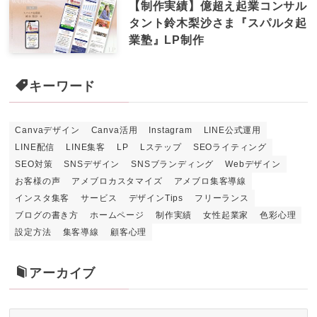
【制作実績】億超え起業コンサル
タント鈴木梨沙さま『スパルタ起
業塾』LP制作
キーワード
Canvaデザイン
Canva活用
Instagram
LINE公式運用
LINE配信
LINE集客
LP
Lステップ
SEOライティング
SEO対策
SNSデザイン
SNSブランディング
Webデザイン
お客様の声
アメブロカスタマイズ
アメブロ集客導線
インスタ集客
サービス
デザインTips
フリーランス
ブログの書き方
ホームページ
制作実績
女性起業家
色彩心理
設定方法
集客導線
顧客心理
アーカイブ